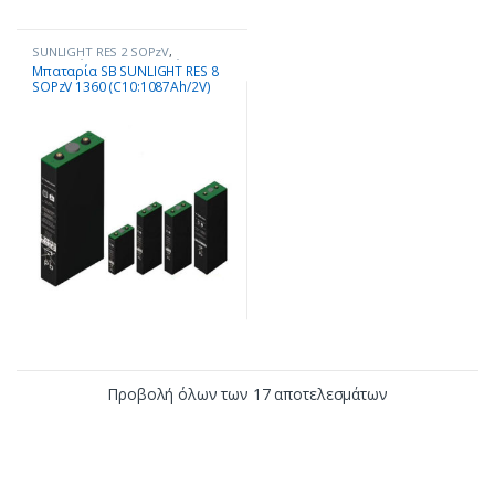
SUNLIGHT RES 2 SOPzV
,
Μπαταρίες - Συσσωρευτές
Μπαταρία SB SUNLIGHT RES 8
SOPzV 1360 (C10:1087Ah/2V)
Προβολή όλων των 17 αποτελεσμάτων