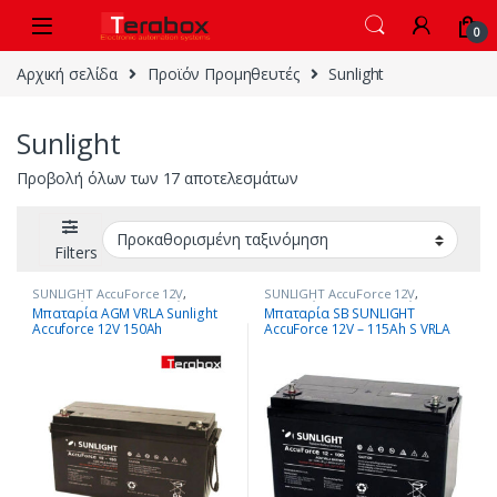
Skip to navigation
Skip to content
0
Αρχική σελίδα
Προϊόν Προμηθευτές
Sunlight
Sunlight
Προβολή όλων των 17 αποτελεσμάτων
Filters
SUNLIGHT AccuForce 12V
,
SUNLIGHT AccuForce 12V
,
Μπαταρίες - Συσσωρευτές
Μπαταρίες - Συσσωρευτές
Μπαταρία AGM VRLA Sunlight
Μπαταρία SB SUNLIGHT
Accuforce 12V 150Ah
AccuForce 12V – 115Ah S VRLA