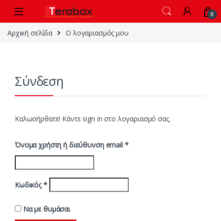
Skip to navigation
Skip to content
0
Αρχική σελίδα
Ο λογαριασμός μου
Σύνδεση
Καλωσήρθατε! Κάντε sign in στο λογαριασμό σας.
Όνομα χρήστη ή διεύθυνση email
*
Κωδικός
*
Να με θυμάσαι