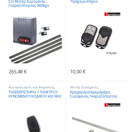
Σετ Μοτέρ Συρόμενης
Τηλεχειριστήριο
Γκαραζόπορτας
Γκαραζόπορτας 800kgs
265,48
€
10,00
€
Αυτοματισμός και Ασφάλεια
,
Μοτέρ Συρόμενης
Μοτέρ Συρόμενης
Γκαραζόπορτας
ΤΗΛΕΧΕΙΡΙΣΤΗΡΙΟ 1 ΠΛΗΚΤΡΟΥ
Κρεμαγιέρα Κρεμαγιέρα
Γκαραζόπορτας
ΚΥΛΙΩΜΕΝΟΥ ΚΩΔΙΚΟΥ 433 MHz
Συρόμενης Γκαραζόπορτας
8x30x1005 Γκαραζόπορτας