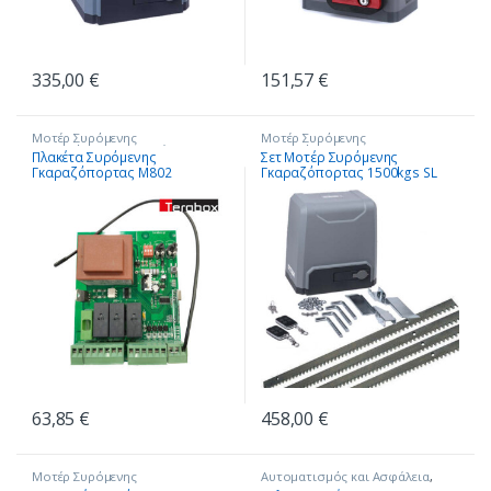
335,00
€
151,57
€
Μοτέρ Συρόμενης
Μοτέρ Συρόμενης
Γκαραζόπορτας
,
Πλακέτες
Γκαραζόπορτας
Πλακέτα Συρόμενης
Σετ Μοτέρ Συρόμενης
Ελέγχου Μοτέρ
Γκαραζόπορτας Μ802
Γκαραζόπορτας 1500kgs SL
63,85
€
458,00
€
Μοτέρ Συρόμενης
Αυτοματισμός και Ασφάλεια
,
Γκαραζόπορτας
Μοτέρ Συρόμενης