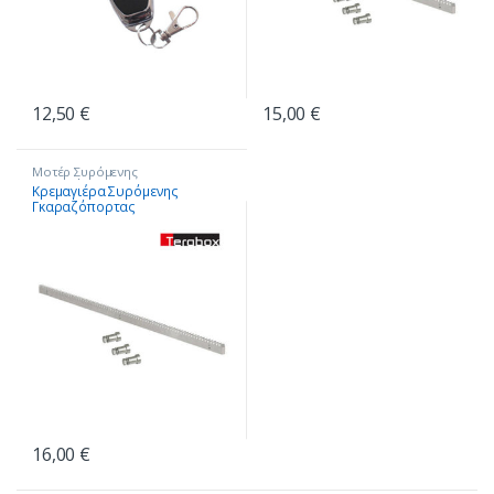
12,50
€
15,00
€
Μοτέρ Συρόμενης
Γκαραζόπορτας
Κρεμαγιέρα Συρόμενης
Γκαραζόπορτας
12x30x1005mm
16,00
€